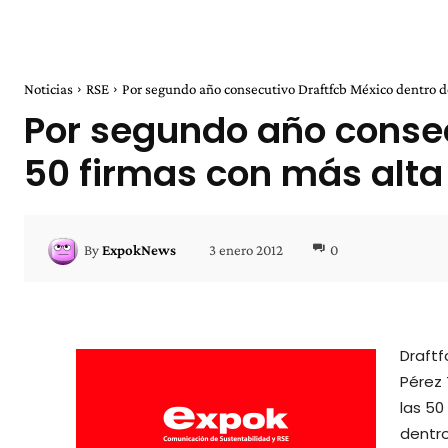
Noticias
RSE
Por segundo año consecutivo Draftfcb México dentro de
Por segundo año consec
50 firmas con más alta
3 enero 2012
0
By
ExpokNews
Draftf
Pérez 
las 50
dentro