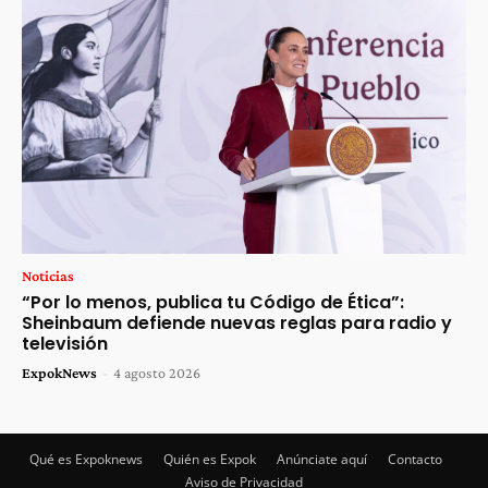
Noticias
“Por lo menos, publica tu Código de Ética”:
Sheinbaum defiende nuevas reglas para radio y
televisión
ExpokNews
-
4 agosto 2026
Qué es Expoknews
Quién es Expok
Anúnciate aquí
Contacto
Aviso de Privacidad