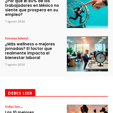
¿Por qué el 80% de los
trabajadores en México no
siente que prospera en su
empleo?
7 agosto 2026
Entorno laboral
¿Más wellness o mejores
jornadas? El factor que
realmente impacta el
bienestar laboral
7 agosto 2026
DEBES LEER
Debes leer...
Las 10 mejores