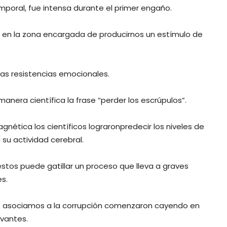
poral, fue intensa durante el primer engaño.
d en la zona encargada de producirnos un estímulo de
as resistencias emocionales.
anera científica la frase “perder los escrúpulos”.
gnética los científicos lograronpredecir los niveles de
su actividad cerebral.
os puede gatillar un proceso que lleva a graves
s.
que asociamos a la corrupción comenzaron cayendo en
evantes.