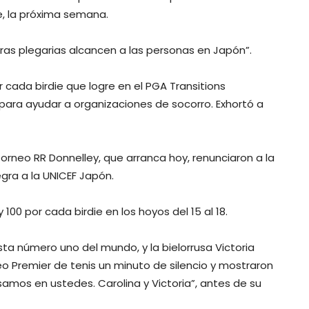
ne, la próxima semana.
stras plegarias alcancen a las personas en Japón”.
r cada birdie que logre en el PGA Transitions
 para ayudar a organizaciones de socorro. Exhortó a
 torneo RR Donnelley, que arranca hoy, renunciaron a la
egra a la UNICEF Japón.
100 por cada birdie en los hoyos del 15 al 18.
ista número uno del mundo, y la bielorrusa Victoria
neo Premier de tenis un minuto de silencio y mostraron
amos en ustedes. Carolina y Victoria”, antes de su