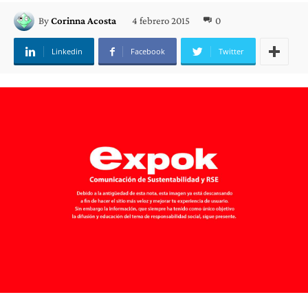
4 febrero 2015
0
By
Corinna Acosta
Linkedin
Facebook
Twitter