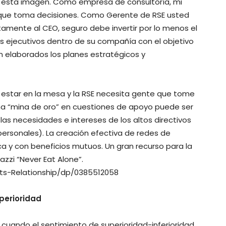
ar esta imagen. Como empresa de consultoría, mi
e que toma decisiones. Como Gerente de RSE usted
amente al CEO, seguro debe invertir por lo menos el
s ejecutivos dentro de su compañía con el objetivo
 elaborados los planes estratégicos y
estar en la mesa y la RSE necesita gente que tome
na “mina de oro” en cuestiones de apoyo puede ser
s necesidades e intereses de los altos directivos
rsonales). La creación efectiva de redes de
a y con beneficios mutuos. Un gran recurso para la
razzi “Never Eat Alone”.
s-Relationship/dp/0385512058
uperioridad
n cuando el sentimiento de superioridad-inferioridad.