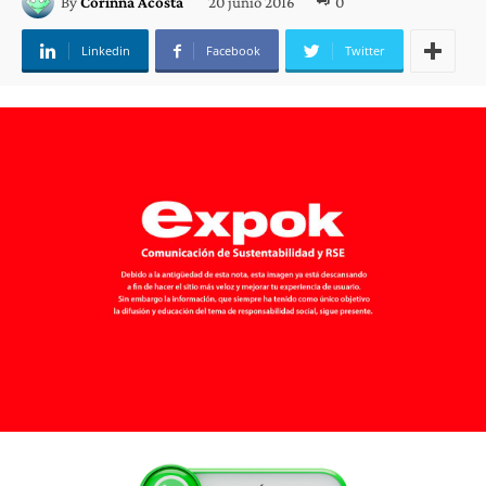
20 junio 2016
0
By
Corinna Acosta
Linkedin
Facebook
Twitter