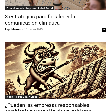
Entendiendo la Responsabilidad Social
3 estrategias para fortalecer la
comunicación climática
ExpokNews
-
14 marzo 2025
0
R con R | Por Edgar López
¿Pueden las empresas responsables