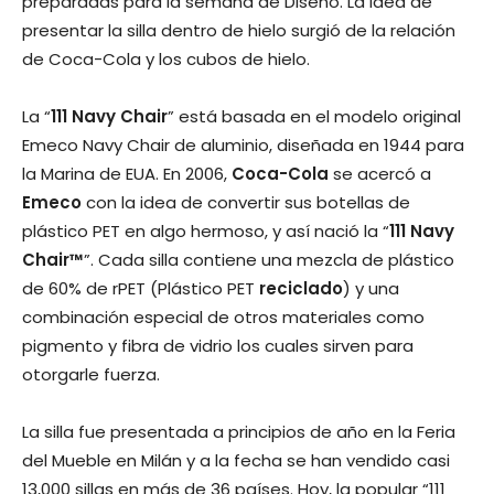
preparadas para la semana de Diseño. La idea de
presentar la silla dentro de hielo surgió de la relación
de Coca-Cola y los cubos de hielo.
La “
111 Navy Chair
” está basada en el modelo original
Emeco Navy Chair de aluminio, diseñada en 1944 para
la Marina de EUA. En 2006,
Coca-Cola
se acercó a
Emeco
con la idea de convertir sus botellas de
plástico PET en algo hermoso, y así nació la “
111 Navy
Chair™
”. Cada silla contiene una mezcla de plástico
de 60% de rPET (Plástico PET
reciclado
) y una
combinación especial de otros materiales como
pigmento y fibra de vidrio los cuales sirven para
otorgarle fuerza.
La silla fue presentada a principios de año en la Feria
del Mueble en Milán y a la fecha se han vendido casi
13,000 sillas en más de 36 países. Hoy, la popular “111