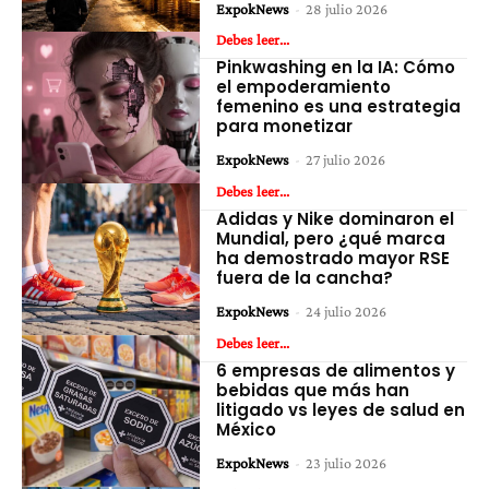
ExpokNews
-
28 julio 2026
Debes leer...
Pinkwashing en la IA: Cómo
el empoderamiento
femenino es una estrategia
para monetizar
ExpokNews
-
27 julio 2026
Debes leer...
Adidas y Nike dominaron el
Mundial, pero ¿qué marca
ha demostrado mayor RSE
fuera de la cancha?
ExpokNews
-
24 julio 2026
Debes leer...
6 empresas de alimentos y
bebidas que más han
litigado vs leyes de salud en
México
ExpokNews
-
23 julio 2026