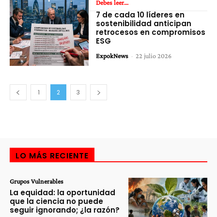
Debes leer...
7 de cada 10 líderes en
sostenibilidad anticipan
retrocesos en compromisos
ESG
ExpokNews
-
22 julio 2026
1
2
3
LO MÁS RECIENTE
Grupos Vulnerables
La equidad: la oportunidad
que la ciencia no puede
seguir ignorando; ¿la razón?