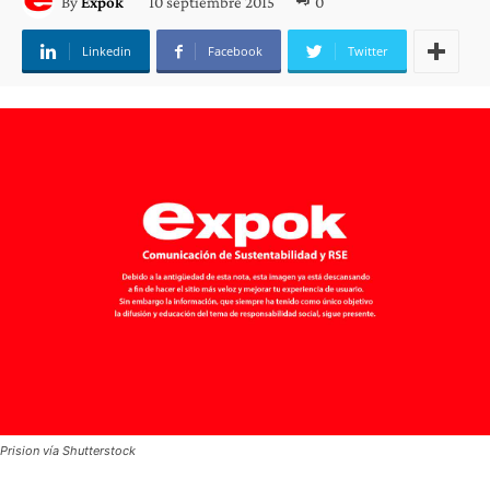
10 septiembre 2015
0
By
Expok
Linkedin
Facebook
Twitter
Prision vía Shutterstock