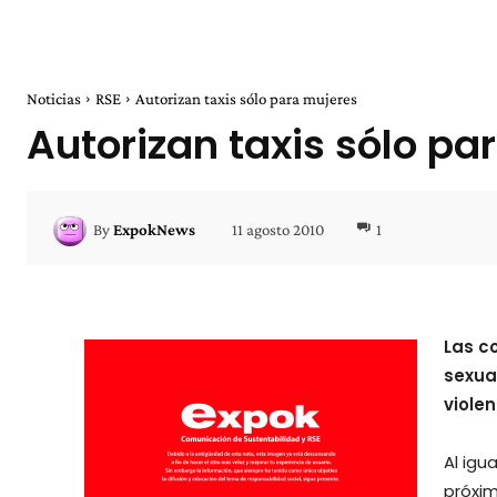
Noticias
RSE
Autorizan taxis sólo para mujeres
Autorizan taxis sólo pa
11 agosto 2010
1
By
ExpokNews
Las c
sexual
viole
Al igu
próxim