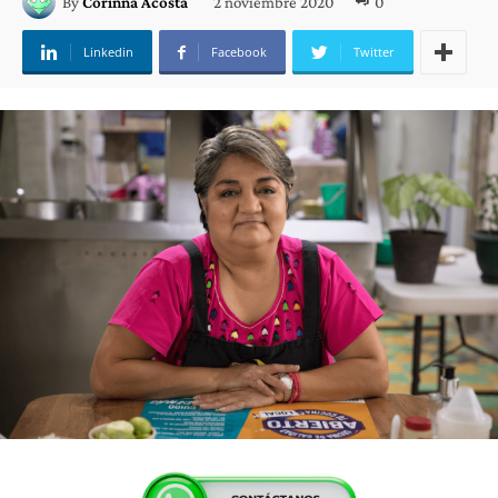
2 noviembre 2020
0
By
Corinna Acosta
Linkedin
Facebook
Twitter