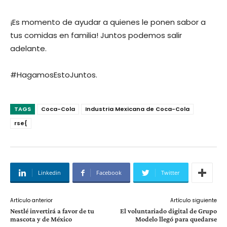
¡Es momento de ayudar a quienes le ponen sabor a
tus comidas en familia! Juntos podemos salir
adelante.
#HagamosEstoJuntos.
TAGS
Coca-Cola
Industria Mexicana de Coca-Cola
rse{
Linkedin
Facebook
Twitter
Artículo anterior
Artículo siguiente
Nestlé invertirá a favor de tu
El voluntariado digital de Grupo
mascota y de México
Modelo llegó para quedarse