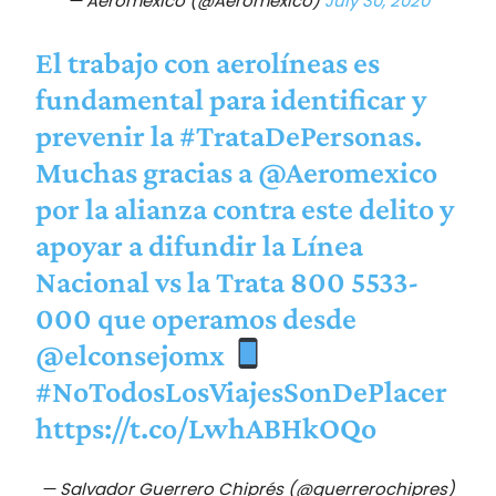
— Aeroméxico (@Aeromexico)
July 30, 2020
El trabajo con aerolíneas es
fundamental para identificar y
prevenir la
#TrataDePersonas
.
Muchas gracias a
@Aeromexico
por la alianza contra este delito y
apoyar a difundir la Línea
Nacional vs la Trata 800 5533-
000 que operamos desde
@elconsejomx
#NoTodosLosViajesSonDePlacer
https://t.co/LwhABHkOQo
— Salvador Guerrero Chiprés (@guerrerochipres)