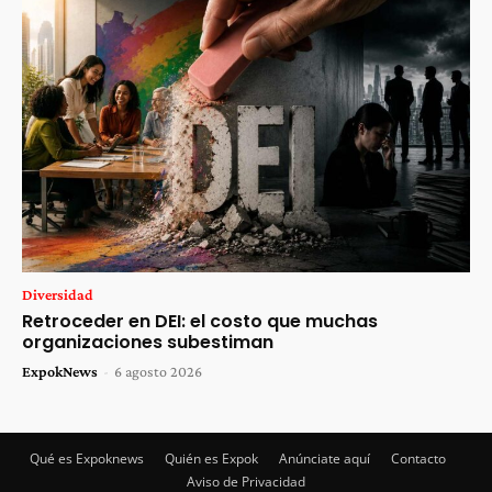
Diversidad
Retroceder en DEI: el costo que muchas
organizaciones subestiman
ExpokNews
-
6 agosto 2026
Qué es Expoknews
Quién es Expok
Anúnciate aquí
Contacto
Aviso de Privacidad