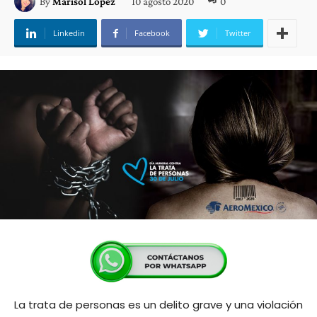
10 agosto 2020
0
By
Marisol López
Linkedin
Facebook
Twitter
La trata de personas es un delito grave y una violación