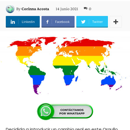
14 junio 2021
0
By
Corinna Acosta
Linkedin
Facebook
Twitter
Decidida a introducir un cambio real en este Orgullo,