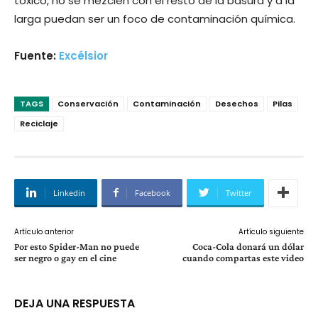
tóxico, no se mezclen con el resto de la basura y a la
larga puedan ser un foco de contaminación química.
Fuente:
Excélsior
TAGS
Conservación
Contaminación
Desechos
Pilas
Reciclaje
Linkedin
Facebook
Twitter
Artículo anterior
Artículo siguiente
Por esto Spider-Man no puede
Coca-Cola donará un dólar
ser negro o gay en el cine
cuando compartas este video
DEJA UNA RESPUESTA