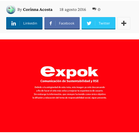
18 agosto 2016
0
By
Corinna Acosta
Linkedin
Facebook
Twitter