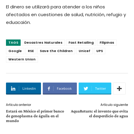
El dinero se utilizará para atender a los niños
afectados en cuestiones de salud, nutrición, refugio y
eduacaión.
TAGS
Desastres Naturales
Fast Retailing
Filipinas
Google
RSE
Save the Children
Unicef
UPS
Western Union
Linkedin
Facebook
Twitter
Artículo anterior
Artículo siguiente
Estará en México el primer banco
AquaReturn: el invento que evita
de genoplasma de águila en el
el desperdicio de agua
mundo