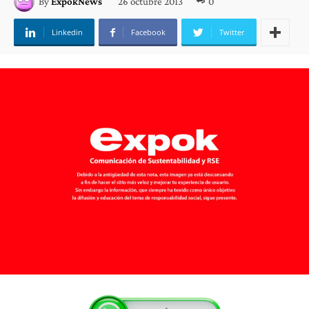
26 octubre 2013
0
By
ExpokNews
Linkedin
Facebook
Twitter