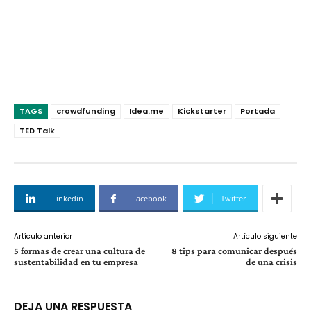
TAGS
crowdfunding
Idea.me
Kickstarter
Portada
TED Talk
Linkedin
Facebook
Twitter
Artículo anterior
Artículo siguiente
5 formas de crear una cultura de
8 tips para comunicar después
sustentabilidad en tu empresa
de una crisis
DEJA UNA RESPUESTA