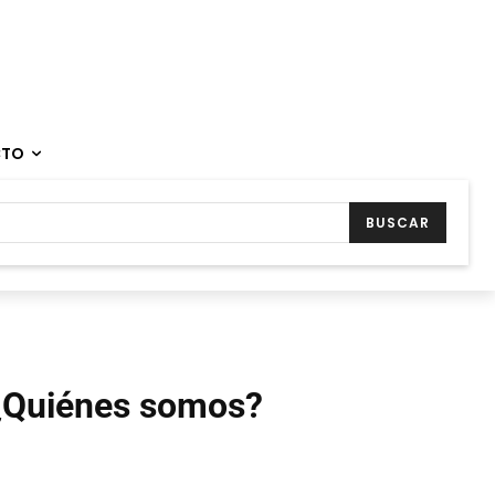
CTO
BUSCAR
¿Quiénes somos?