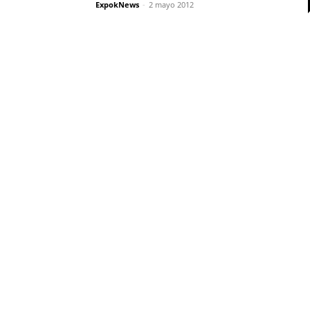
ExpokNews
-
2 mayo 2012