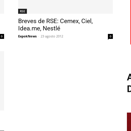
RSE
Breves de RSE: Cemex, Ciel,
Idea.me, Nestlé
ExpokNews
-
23 agosto 2012
0
0