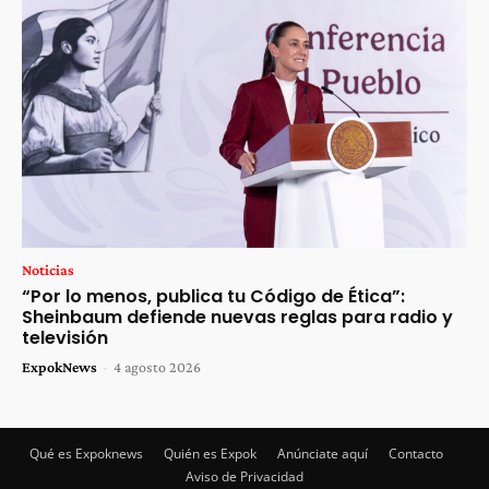
Noticias
“Por lo menos, publica tu Código de Ética”:
Sheinbaum defiende nuevas reglas para radio y
televisión
ExpokNews
-
4 agosto 2026
Qué es Expoknews
Quién es Expok
Anúnciate aquí
Contacto
Aviso de Privacidad