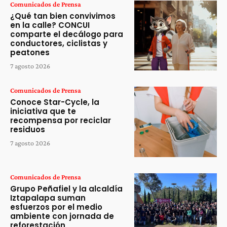
Comunicados de Prensa
¿Qué tan bien convivimos
en la calle? CONCUI
comparte el decálogo para
conductores, ciclistas y
peatones
7 agosto 2026
Comunicados de Prensa
Conoce Star-Cycle, la
iniciativa que te
recompensa por reciclar
residuos
7 agosto 2026
Comunicados de Prensa
Grupo Peñafiel y la alcaldía
Iztapalapa suman
esfuerzos por el medio
ambiente con jornada de
reforestación