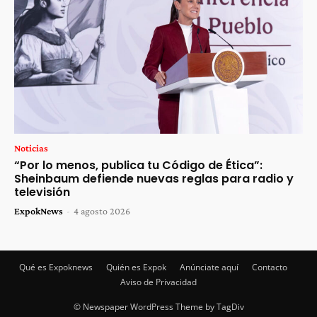
Noticias
“Por lo menos, publica tu Código de Ética”:
Sheinbaum defiende nuevas reglas para radio y
televisión
ExpokNews
-
4 agosto 2026
Qué es Expoknews
Quién es Expok
Anúnciate aquí
Contacto
Aviso de Privacidad
© Newspaper WordPress Theme by TagDiv