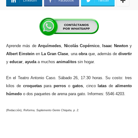
Linkedin
Facebook
Twitter
Aprende más de
Arquímedes
,
Nicolás
Copérnico
,
Isaac
Newton
y
Albert
Einstein
en
La Gran Clase
, una
obra
que, además de
divertir
y
educar
,
ayuda
a muchos
animalitos
sin hogar.
En el Teatro Antonio Caso. Sábado 26, 17:30 horas. Su costo: tres
kilos de
croquetas
para
perros
o
gatos
, cinco
latas
de
alimento
húmedo
o dos paquetes de arena para gato. Informes: 5546 4203.
(Redacción),
Reforma, Suplemento Gente Chiquita, p. 2.