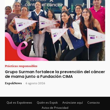
Prácticas responsables
Grupo Surman fortalece la prevención del cáncer
de mama junto a Fundación CIMA
ExpokNews
-
6 agosto 2026
Qué es Expoknews
Quién es Expok
Anúnciate aquí
Contacto
Aviso de Privacidad