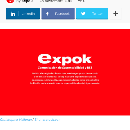
28 noviembre 2015
0
By
Expok
Linkedin
Facebook
Twitter
Christopher Halloran
/
Shutterstock.com