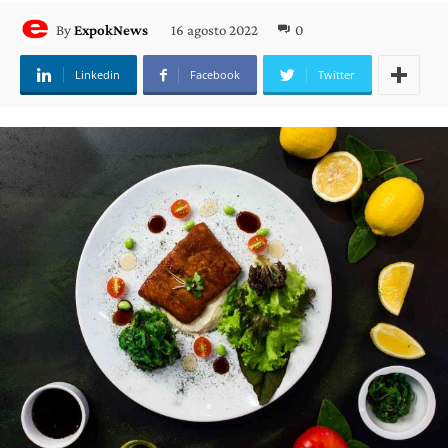
16 agosto 2022
0
By
ExpokNews
Linkedin
Facebook
Twitter