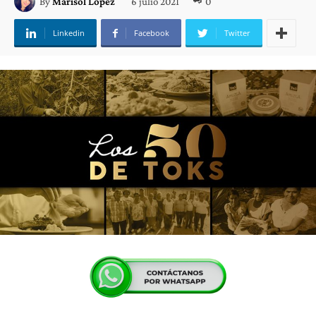
6 julio 2021
0
By
Marisol López
Linkedin
Facebook
Twitter