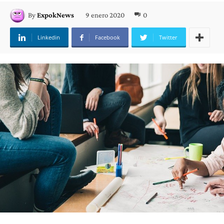
9 enero 2020
0
By
ExpokNews
Linkedin
Facebook
Twitter