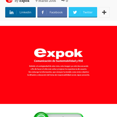
9 marzo 2016
0
By
Expok
Linkedin
Facebook
Twitter