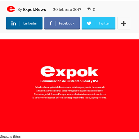
20 febrero 2017
0
By
ExpokNews
Linkedin
Facebook
Twitter
Simone Biles