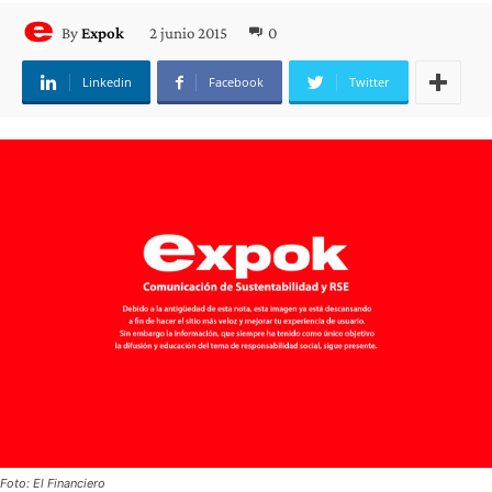
2 junio 2015
0
By
Expok
Linkedin
Facebook
Twitter
Foto: El Financiero