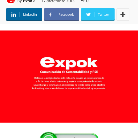
17 diciembre 2015
0
By
Expok
Linkedin
Facebook
Twitter