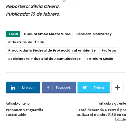
Reportero: Silvia Olvera.
Publicada: 10 de febrero.
TAGS
Cuauhtémoc Moctezuma
Fábricas Monterrey
Industrias del Álcali
Procuraduría Federal de Protección al Ambiente
Profepa
Recicladora Industrial de Acumuladores
Ternium Méxic
Linkedin
Facebook
Twitter
Artículo anterior
Artículo siguiente
Proponen vanguardia
Ford demanda a Ferrari por
sustentable
utilizar el nombre F150 en su
bólido