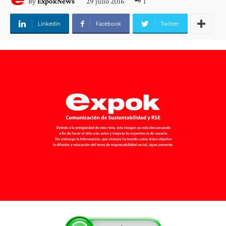
29 julio 2016
1
By
ExpokNews
Linkedin
Facebook
Twitter