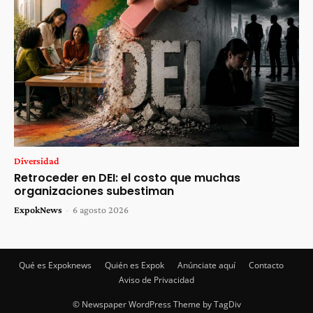
Diversidad
Retroceder en DEI: el costo que muchas
organizaciones subestiman
ExpokNews
-
6 agosto 2026
Qué es Expoknews
Quién es Expok
Anúnciate aquí
Contacto
Aviso de Privacidad
© Newspaper WordPress Theme by TagDiv