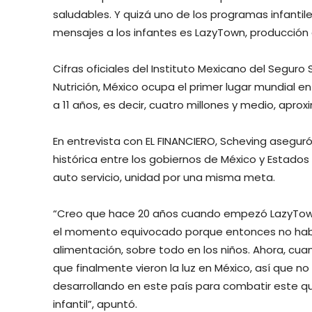
saludables. Y quizá uno de los programas infantile
mensajes a los infantes es LazyTown, producción
Cifras oficiales del Instituto Mexicano del Seguro
Nutrición, México ocupa el primer lugar mundial e
a 11 años, es decir, cuatro millones y medio, a
En entrevista con EL FINANCIERO, Scheving asegu
histórica entre los gobiernos de México y Estados
auto servicio, unidad por una misma meta.
“Creo que hace 20 años cuando empezó LazyTown e
el momento equivocado porque entonces no habí
alimentación, sobre todo en los niños. Ahora, cu
que finalmente vieron la luz en México, así que n
desarrollando en este país para combatir este q
infantil”, apuntó.