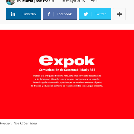
18 mayo 2015
1
By
María José Evia H
Linkedin
Facebook
Twitter
Imagen: The Urban Idea