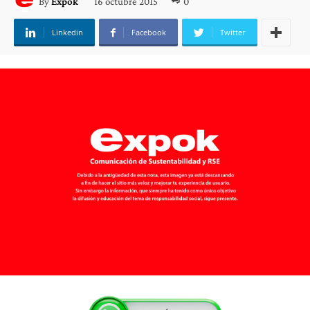
16 octubre 2015
0
By
Expok
Linkedin
Facebook
Twitter