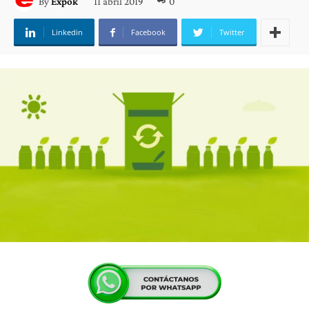
11 abril 2019
0
By
Expok
Linkedin
Facebook
Twitter