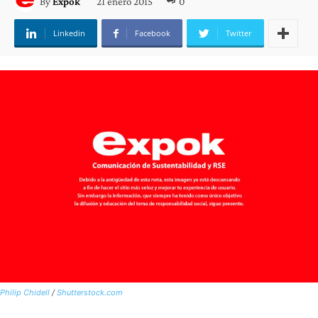
21 enero 2015
0
By
Expok
Linkedin
Facebook
Twitter
Philip Chidell
/
Shutterstock.com