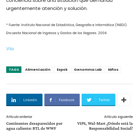
conciencia sobre una situación que demanda
urgentemente atención y solución.
* Fuente: Instituto Nacional de Estadí­stica, Geografí­a e Informática (INEGI).
Encuesta Nacional de Ingresos y Gastos de los Hogares. 2004.
Ví­a
TAGS
Alimentación
Expok
Genomma Lab
Niños
Linkedin
Facebook
Twitter
Artículo anterior
Artículo siguiente
Continentes desaparecidos por
VIPS, Wal-Mart ¿Dónde está la
agua caliente: BTL de WWF
Responsabilidad Social?