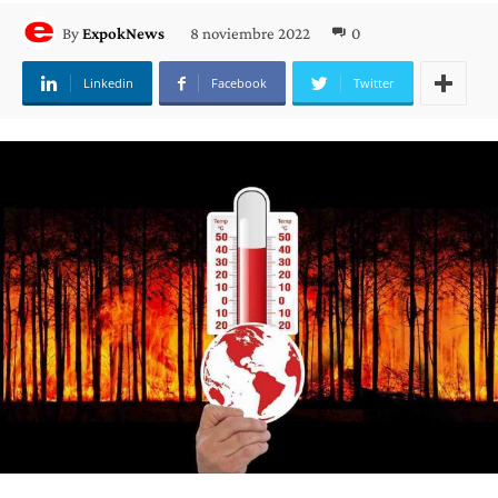
8 noviembre 2022
0
By
ExpokNews
Linkedin
Facebook
Twitter