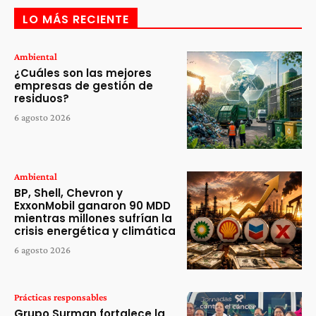
LO MÁS RECIENTE
Ambiental
¿Cuáles son las mejores
empresas de gestión de
residuos?
6 agosto 2026
Ambiental
BP, Shell, Chevron y
ExxonMobil ganaron 90 MDD
mientras millones sufrían la
crisis energética y climática
6 agosto 2026
Prácticas responsables
Grupo Surman fortalece la