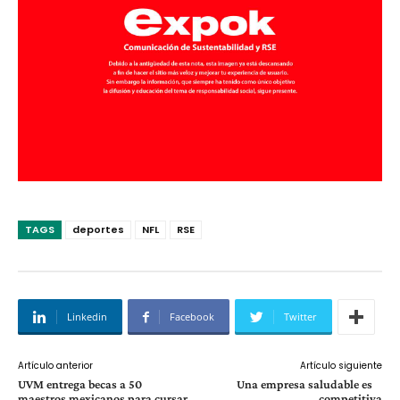
TAGS
deportes
NFL
RSE
Linkedin
Facebook
Twitter
Artículo anterior
Artículo siguiente
UVM entrega becas a 50
Una empresa saludable es
maestros mexicanos para cursar
competitiva