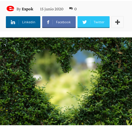
15 junio 2020
0
By
Expok
Linkedin
Facebook
Twitter