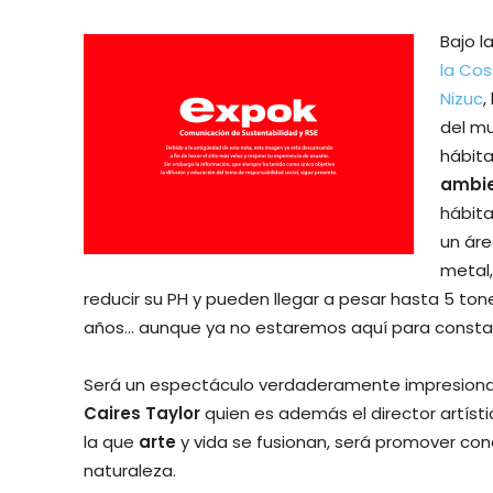
Bajo l
la Cos
Nizuc
,
del m
hábita
ambie
hábita
un áre
metal,
reducir su PH y pueden llegar a pesar hasta 5 ton
años… aunque ya no estaremos aquí para constat
Será un espectáculo verdaderamente impresionant
Caires Taylor
quien es además el director artísti
la que
arte
y vida se fusionan, será promover con
naturaleza.