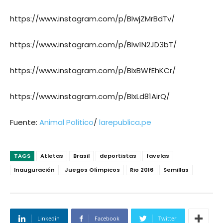
https://www.instagram.com/p/BIwjZMrBdTv/
https://www.instagram.com/p/BIw1N2JD3bT/
https://www.instagram.com/p/BIxBWfEhKCr/
https://www.instagram.com/p/BIxLd81AirQ/
Fuente:
Animal Político
/
larepublica.pe
TAGS
Atletas
Brasil
deportistas
favelas
Inauguración
Juegos Olímpicos
Rio 2016
Semillas
Linkedin
Facebook
Twitter