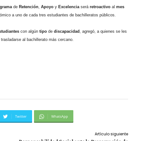
grama
de
Retención
,
Apoyo
y
Excelencia
será
retroactivo
al
mes
ómico a uno de cada tres estudiantes de bachilleratos públicos.
studiantes
con algún
tipo
de
discapacidad
, agregó, a quienes se les
rasladarse al bachillerato más cercano.
Twitter
WhatsApp
Artículo siguiente