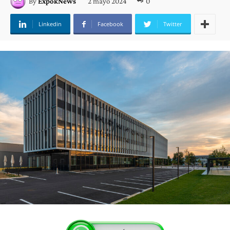
2 mayo 2024
0
By
ExpokNews
Linkedin
Facebook
Twitter