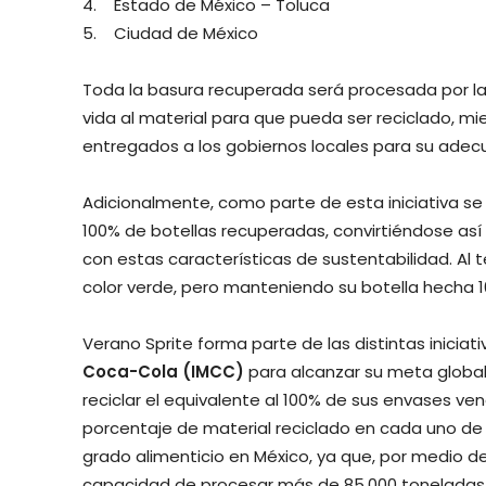
4. Estado de México – Toluca
5. Ciudad de México
Toda la basura recuperada será procesada por l
vida al material para que pueda ser reciclado, mi
entregados a los gobiernos locales para su adec
Adicionalmente, como parte de esta iniciativa s
100% de botellas recuperadas, convirtiéndose así
con estas características de sustentabilidad. Al t
color verde, pero manteniendo su botella hecha 
Verano Sprite forma parte de las distintas inicia
Coca-Cola (IMCC)
para alcanzar su meta globa
reciclar el equivalente al 100% de sus envases ve
porcentaje de material reciclado en cada uno de el
grado alimenticio en México, ya que, por medio de 
capacidad de procesar más de 85,000 toneladas 