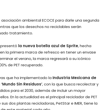
a asociación ambiental ECOCE para darle una segunda
entras que los desechos no reciclables serán
uado tratamiento.
e presentó
la nueva botella azul de Sprite
, hecha
 en la primera marca de refresco en tener un envase
erminar el verano, la marca regresará a su icónico
100% de PET recuperado.
tivas que ha implementado la
Industria Mexicana de
l
‘Mundo Sin Residuos’
, con la que busca recolectar y
ndidos para el 2030, además de incluir un mayor
los. En la actualidad es el principal reciclador de PET
sus dos plantas recicladoras, PetStar e IMER, tiene la
de este material cada año.